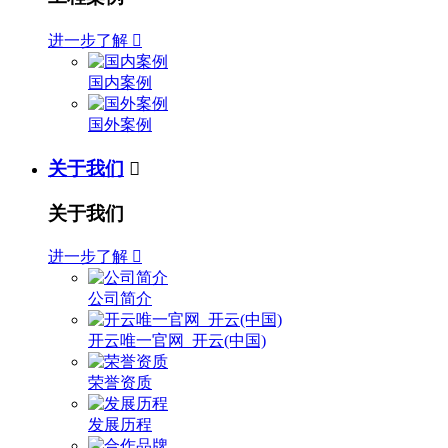
进一步了解

国内案例
国外案例
关于我们

关于我们
进一步了解

公司简介
开云唯一官网_开云(中国)
荣誉资质
发展历程