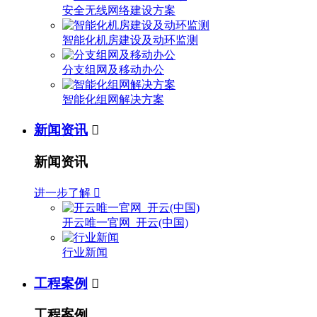
安全无线网络建设方案
智能化机房建设及动环监测
分支组网及移动办公
智能化组网解决方案
新闻资讯

新闻资讯
进一步了解

开云唯一官网_开云(中国)
行业新闻
工程案例

工程案例