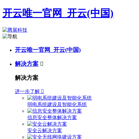
开云唯一官网_开云(中国)
开云唯一官网_开云(中国)
解决方案

解决方案
进一步了解

弱电系统建设及智能化系统
信息安全整体解决方案
安全云解决方案