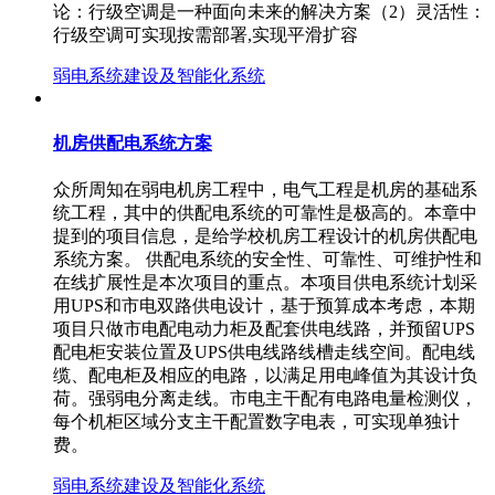
论：行级空调是一种面向未来的解决方案（2）灵活性：
行级空调可实现按需部署,实现平滑扩容
弱电系统建设及智能化系统
机房供配电系统方案
众所周知在弱电机房工程中，电气工程是机房的基础系
统工程，其中的供配电系统的可靠性是极高的。本章中
提到的项目信息，是给学校机房工程设计的机房供配电
系统方案。 供配电系统的安全性、可靠性、可维护性和
在线扩展性是本次项目的重点。本项目供电系统计划采
用UPS和市电双路供电设计，基于预算成本考虑，本期
项目只做市电配电动力柜及配套供电线路，并预留UPS
配电柜安装位置及UPS供电线路线槽走线空间。配电线
缆、配电柜及相应的电路，以满足用电峰值为其设计负
荷。强弱电分离走线。市电主干配有电路电量检测仪，
每个机柜区域分支主干配置数字电表，可实现单独计
费。
弱电系统建设及智能化系统