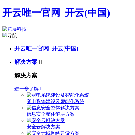
开云唯一官网_开云(中国)
开云唯一官网_开云(中国)
解决方案

解决方案
进一步了解

弱电系统建设及智能化系统
信息安全整体解决方案
安全云解决方案