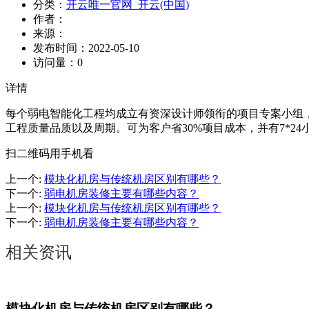
分类：
开云唯一官网_开云(中国)
作者：
来源：
发布时间：
2022-05-10
访问量：
0
详情
每个弱电智能化工程均成立有资深设计师领衔的项目专案小组，
工程质量品质以及周期。可为客户省30%项目成本，并有7*2
扫二维码用手机看
上一个
:
模块化机房与传统机房区别有哪些？
下一个
:
弱电机房装修主要有哪些内容？
上一个
:
模块化机房与传统机房区别有哪些？
下一个
:
弱电机房装修主要有哪些内容？
相关资讯
模块化机房与传统机房区别有哪些？