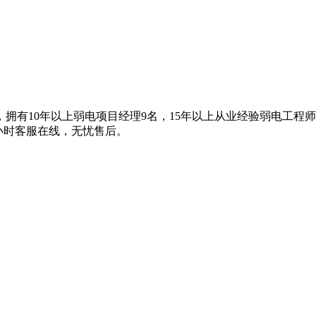
拥有10年以上弱电项目经理9名，15年以上从业经验弱电工程
4小时客服在线，无忧售后。