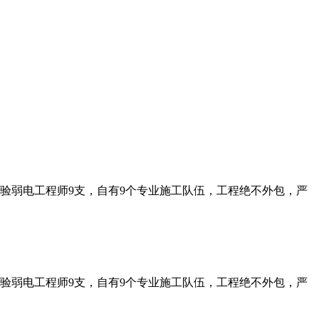
经验弱电工程师9支，自有9个专业施工队伍，工程绝不外包，严
经验弱电工程师9支，自有9个专业施工队伍，工程绝不外包，严