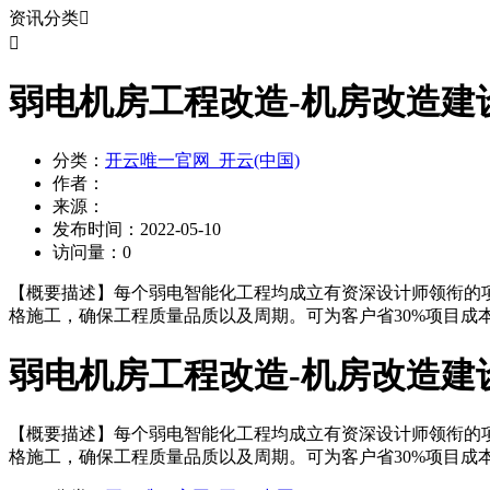
资讯分类


弱电机房工程改造-机房改造建
分类：
开云唯一官网_开云(中国)
作者：
来源：
发布时间：
2022-05-10
访问量：
0
【概要描述】
每个弱电智能化工程均成立有资深设计师领衔的项
格施工，确保工程质量品质以及周期。可为客户省30%项目成本
弱电机房工程改造-机房改造建
【概要描述】
每个弱电智能化工程均成立有资深设计师领衔的项
格施工，确保工程质量品质以及周期。可为客户省30%项目成本