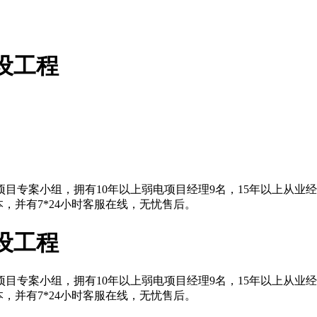
设工程
目专案小组，拥有10年以上弱电项目经理9名，15年以上从业
，并有7*24小时客服在线，无忧售后。
设工程
目专案小组，拥有10年以上弱电项目经理9名，15年以上从业
，并有7*24小时客服在线，无忧售后。