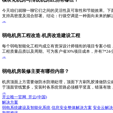
今天咱们就聊一聊它们之间的灵活性及可靠性和节能效果。下
支持高密度及混合部署。结论：行级空调是一种面向未来的解决
→
弱电机房工程改造-机房改造建设工程
每个弱电智能化工程均成立有资深设计师领衔的项目专案小组，
工程质量品质以及周期。可为客户省30%项目成本，并有7*2
→
弱电机房装修主要有哪些内容？
机房顶面上方需要做防水防潮处理，顶面下方刷乳胶漆做防尘
于顶面管线繁多，安装时各系统管路必须横平竖直，错落有致
→
开云唯一官网_开云(中国)
解决方案
弱电系统建设及智能化系统
信息安全整体解决方案
安全云解决
新闻资讯