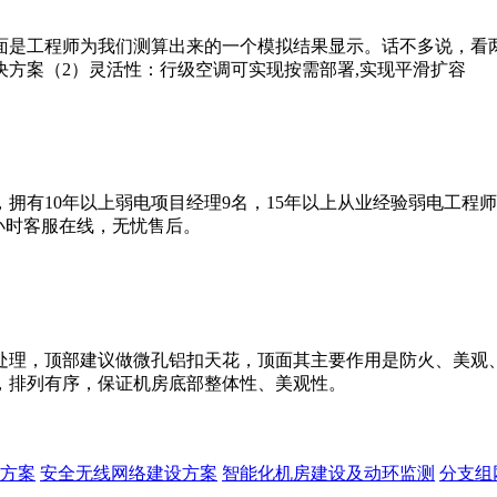
面是工程师为我们测算出来的一个模拟结果显示。话不多说，看
方案（2）灵活性：行级空调可实现按需部署,实现平滑扩容
拥有10年以上弱电项目经理9名，15年以上从业经验弱电工程
4小时客服在线，无忧售后。
处理，顶部建议做微孔铝扣天花，顶面其主要作用是防火、美观
，排列有序，保证机房底部整体性、美观性。
方案
安全无线网络建设方案
智能化机房建设及动环监测
分支组